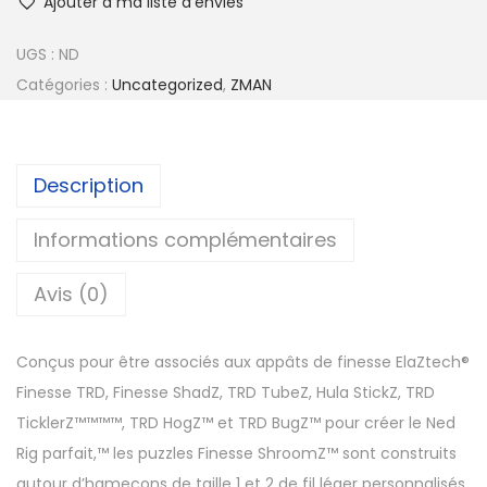
Ajouter à ma liste d'envies
a
n
UGS :
ND
t
Catégories :
Uncategorized
,
ZMAN
i
t
é
Description
d
e
Informations complémentaires
Z
Avis (0)
M
A
N
Conçus pour être associés aux appâts de finesse ElaZtech®
F
Finesse TRD, Finesse ShadZ, TRD TubeZ, Hula StickZ, TRD
I
TicklerZ™™™™, TRD HogZ™ et TRD BugZ™ pour créer le Ned
N
Rig parfait,™ les puzzles Finesse ShroomZ™ sont construits
E
autour d’hameçons de taille 1 et 2 de fil léger personnalisés