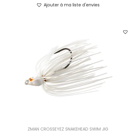
C
Ajouter à ma liste d'envies
e
p
r
o
d
u
i
t
a
p
l
u
s
i
e
ZMAN CROSSEYEZ SNAKEHEAD SWIM JIG