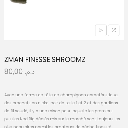
t
i
o
n
ZMAN FINESSE SHROOMZ
80,00
د.م.
Avec une forme de tête de champignon caractéristique,
des crochets en nickel noir de taille 1 et 2 et des gardiens
de fil soudé, il y a une raison pour laquelle les premiers
puzzles Ned Rig dédiés mis sur le marché sont toujours les
plus populaires parmi les amateurs de pêche finesse!