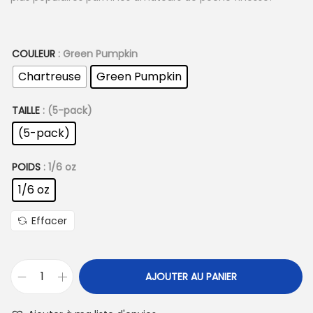
COULEUR
: Green Pumpkin
Chartreuse
Green Pumpkin
TAILLE
: (5-pack)
(5-pack)
POIDS
: 1/6 oz
1/6 oz
Effacer
AJOUTER AU PANIER
q
u