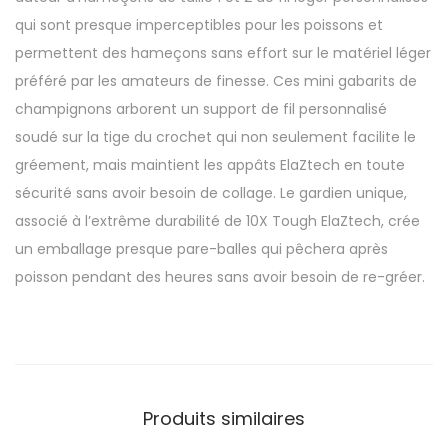
S
qui sont presque imperceptibles pour les poissons et
S
permettent des hameçons sans effort sur le matériel léger
E
préféré par les amateurs de finesse. Ces mini gabarits de
S
champignons arborent un support de fil personnalisé
H
soudé sur la tige du crochet qui non seulement facilite le
R
gréement, mais maintient les appâts ElaZtech en toute
O
sécurité sans avoir besoin de collage. Le gardien unique,
O
associé à l’extrême durabilité de 10X Tough ElaZtech, crée
M
un emballage presque pare-balles qui pêchera après
Z
poisson pendant des heures sans avoir besoin de re-gréer.
Produits similaires