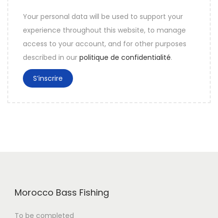
e
i
t
Your personal data will be used to support your
r
o
experience throughout this website, to manage
e
i
access to your account, and for other purposes
r
described in our
politique de confidentialité
.
e
S’inscrire
Morocco Bass Fishing
To be completed