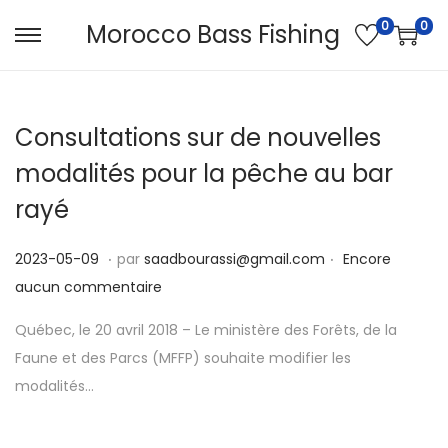
0
0
Morocco Bass Fishing
P
P
a
a
s
s
Consultations sur de nouvelles
s
s
e
e
modalités pour la pêche au bar
r
r
rayé
à
a
l
u
.
.
P
2
2023-05-09
par
saadbourassi@gmail.com
Encore
a
c
u
0
aucun commentaire
n
o
b
2
a
n
Québec, le 20 avril 2018 – Le ministère des Forêts, de la
l
3
v
t
Faune et des Parcs (MFFP) souhaite modifier les
i
-
i
e
modalités…
é
0
g
n
l
5
a
u